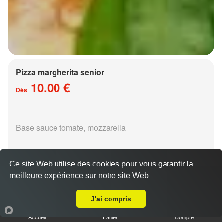
Pizza margherita senior
10.00 €
Dès
Base sauce tomate, mozzarella
Ce site Web utilise des cookies pour vous garantir la
meilleure expérience sur notre site Web
A Emporter sur Metz Plantières
Pizza régina senior
J'ai compris
15.00 €
Dès
Accueil
Panier
Compte