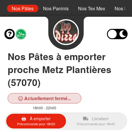
s
Nos Pâtes
Nos Paninis
Nos Tex Mex
Nos Des
Nos Pâtes à emporter
proche Metz Plantières
(57070)
Actuellement fermé...
18h00 - 22h00
À emporter
Livraison
Précommande pour 18h20
Précommande pour 18h45