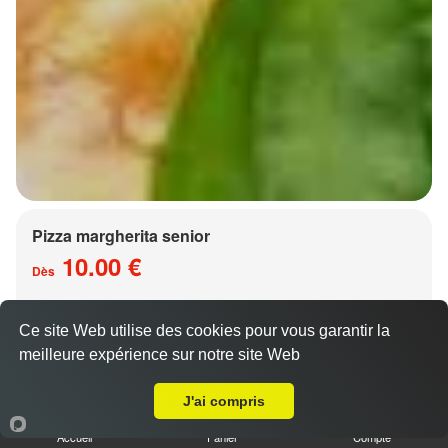
Pizza margherita senior
10.00 €
Dès
Ce site Web utilise des cookies pour vous garantir la
Base sauce tomate, mozzarella
meilleure expérience sur notre site Web
A Emporter sur Metz Plantières
J'ai compris
Accueil
Panier
Compte