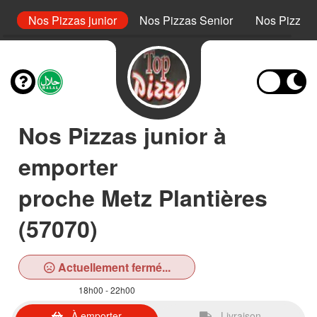
s
Nos Pizzas junior
Nos Pizzas Senior
Nos Pizzas 
Nos Pizzas junior à
emporter
proche Metz Plantières
(57070)
Actuellement fermé...
18h00 - 22h00
À emporter
Livraison