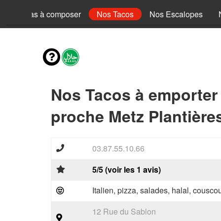
Nos Pizzas à composer
Nos Tacos
Nos Escalopes
Nos Tacos à emporter
proche Metz Plantière
03.87.55.10.66
5/5 (voir les 1 avis)
Italien, pizza, salades, halal, couscou
12 Rue du Sablon