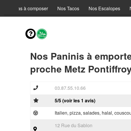
Nos Pizzas à composer
Nos Tacos
Nos Escalopes
Nos Paninis à emporte
proche Metz Pontiffroy
03.87.55.10.66
5/5 (voir les 1 avis)
Italien, pizza, salades, halal, couscou
12 Rue du Sablon