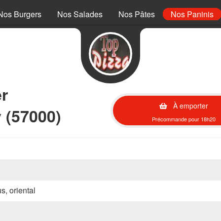
Nos Burgers
Nos Salades
Nos Pâtes
Nos Paninis
r
À emporter
 (57000)
Précommande pour 18h20
s, oriental