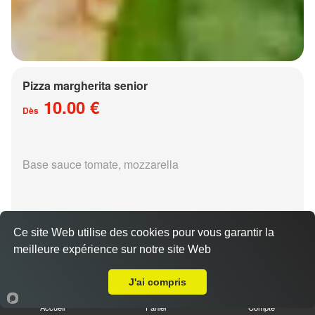
Pizza margherita senior
10.00 €
Dès
Base sauce tomate, mozzarella
Ce site Web utilise des cookies pour vous garantir la
meilleure expérience sur notre site Web
Livraison sur Metz Pontiffroy
Pizza régina senior
15.00 €
J'ai compris
Dès
Accueil
Panier
Compte