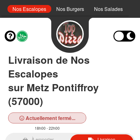
s
Nos Escalopes
Nos Burgers
Nos Salades
No
Livraison de Nos
Escalopes
sur Metz Pontiffroy
(57000)
Actuellement fermé...
18h00 - 22h00
À emporter
Livraison