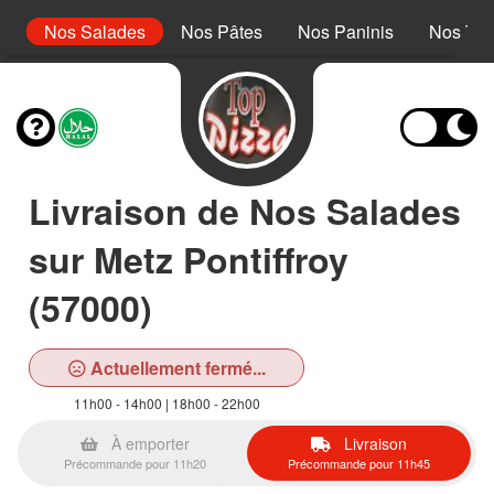
s
Nos Salades
Nos Pâtes
Nos Paninis
Nos Tex
Livraison de Nos Salades
sur Metz Pontiffroy
(57000)
Actuellement fermé...
11h00 - 14h00 | 18h00 - 22h00
À emporter
Livraison
Précommande pour 11h20
Précommande pour 11h45