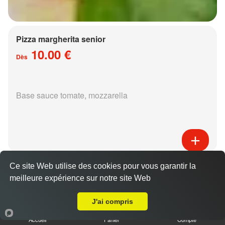
Pizza margherita senior
10.00 €
Dès
Base sauce tomate, mozzarella
Pizza régina senior
Ce site Web utilise des cookies pour vous garantir la
15.00 €
meilleure expérience sur notre site Web
Dès
Livraison sur Metz Pontiffroy
J'ai compris
Accueil
Panier
Compte
Base sauce tomate, mozzarella, jambon,