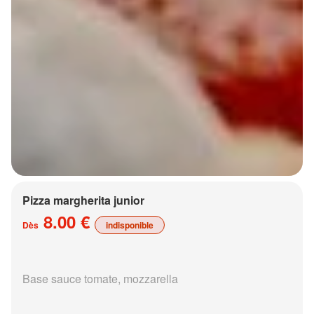
Pizza margherita junior
8.00 €
Dès
indisponible
Base sauce tomate, mozzarella