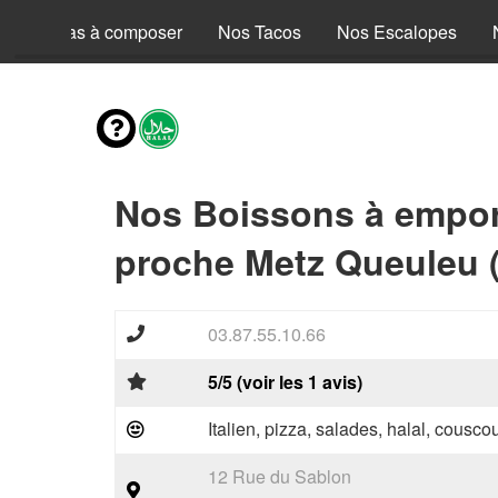
Nos Pizzas à composer
Nos Tacos
Nos Escalopes
Nos Boissons à empor
proche Metz Queuleu 
03.87.55.10.66
5/5 (voir les 1 avis)
Italien, pizza, salades, halal, couscou
12 Rue du Sablon