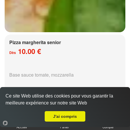
Pizza margherita senior
10.00 €
Dès
Base sauce tomate, mozzarella
Ce site Web utilise des cookies pour vous garantir la
meilleure expérience sur notre site Web
A Emporter sur Metz Queuleu
Pizza régina senior
J'ai compris
15.00 €
Dès
Accueil
Panier
Compte