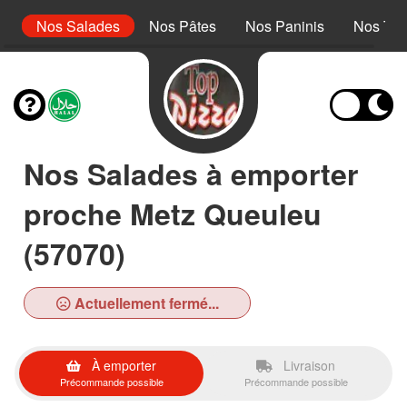
s
Nos Salades
Nos Pâtes
Nos Paninis
Nos Tex
Nos Salades à emporter
proche Metz Queuleu
(57070)
Actuellement fermé...
À emporter
Livraison
Précommande possible
Précommande possible