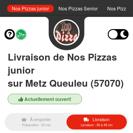
s
Nos Pizzas junior
Nos Pizzas Senior
Nos Pizzas 
Livraison de Nos Pizzas
junior
sur Metz Queuleu (57070)
Actuellement ouvert!
À emporter
Livraison
Préparation : 20 min
Livraison : 30 à 45 mn