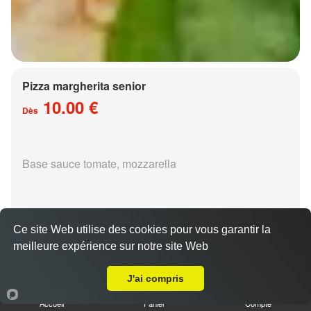
Pizza margherita senior
10.00 €
Dès
Base sauce tomate, mozzarella
Ce site Web utilise des cookies pour vous garantir la
meilleure expérience sur notre site Web
Livraison sur Metz Queuleu
Pizza régina senior
15.00 €
J'ai compris
Dès
Accueil
Panier
Compte