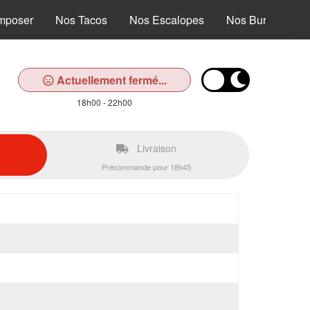
mposer
Nos Tacos
Nos Escalopes
Nos Burgers
Actuellement fermé...
18h00 - 22h00
Livraison
Précommande pour 18h45