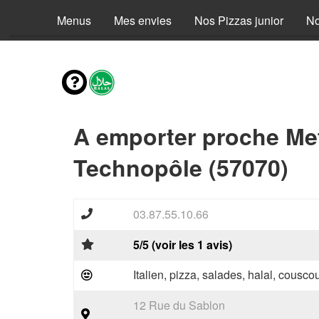
Menus
Mes envies
Nos Pizzas junior
No
A emporter proche Me
Technopôle (57070)
03.87.55.10.66
5/5 (voir les 1 avis)
Italien, pizza, salades, halal, couscou
12 Rue du Sablon