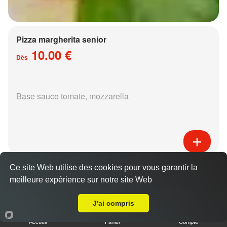
Pizza margherita senior
10.00 €
Dès
Base sauce tomate, mozzarella
Pizza régina senior
Ce site Web utilise des cookies pour vous garantir la
15.00 €
meilleure expérience sur notre site Web
Dès
Livraison sur Metz Technopôle
J'ai compris
Accueil
Panier
Compte
Base sauce tomate, mozzarella, jambon,