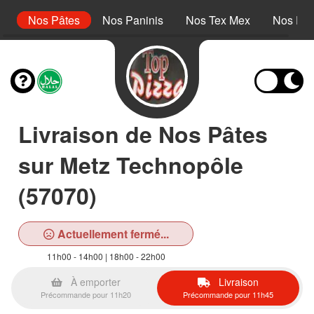
s
Nos Pâtes
Nos Paninis
Nos Tex Mex
Nos Des
Livraison de Nos Pâtes
sur Metz Technopôle
(57070)
Actuellement fermé...
11h00 - 14h00 | 18h00 - 22h00
À emporter
Livraison
Précommande pour 11h20
Précommande pour 11h45