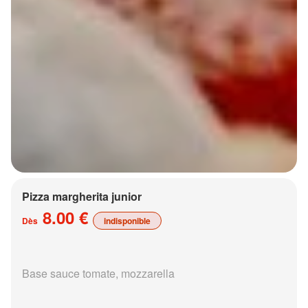
Pizza margherita junior
8.00 €
Dès
indisponible
Base sauce tomate, mozzarella