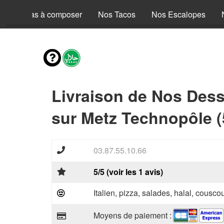
Nos Pizzas à composer
Nos Tacos
Nos Escalopes
Livraison de Nos Dess
sur Metz Technopôle (
03.87.55.10.66
5/5 (voir les 1 avis)
Italien, pizza, salades, halal, couscou
Moyens de paiement :