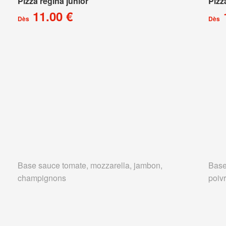
Pizza régina junior
Pizz
11.00 €
Dès
Dès
Base sauce tomate, mozzarella, jambon,
Base
champignons
poivr