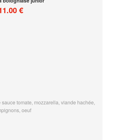
a bologniase junior
11.00 €
 sauce tomate, mozzarella, viande hachée,
pignons, oeuf