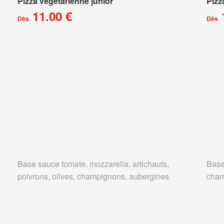
Pizza végétarienne junior
Pizz
11.00 €
Dès
Dès
Base sauce tomate, mozzarella, artichauts,
Base
poivrons, olives, champignons, aubergines
cham