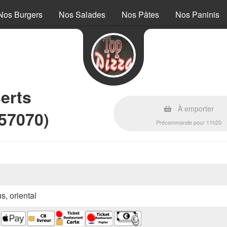
Nos Burgers
Nos Salades
Nos Pâtes
Nos Paninis
erts
À emporter
57070)
Précommande pour 11h20
s, oriental