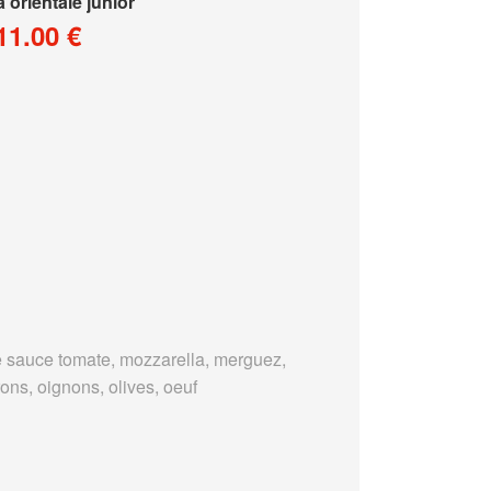
a orientale junior
11.00 €
 sauce tomate, mozzarella, merguez,
ons, oignons, olives, oeuf