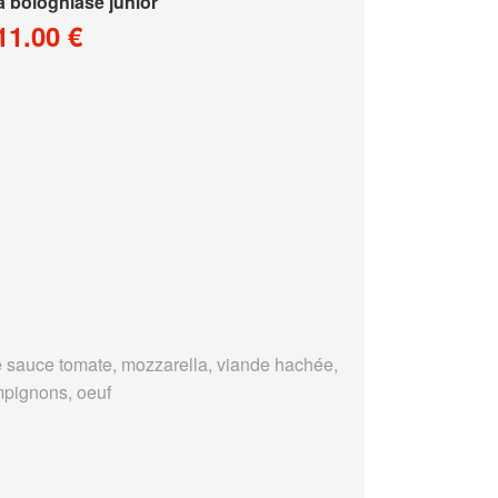
a bologniase junior
11.00 €
 sauce tomate, mozzarella, viande hachée,
pignons, oeuf