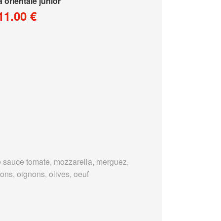
a orientale junior
11.00 €
 sauce tomate, mozzarella, merguez,
ons, oignons, olives, oeuf