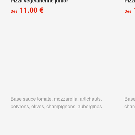
Pizza végétarienne junior
Pizz
11.00 €
Dès
Dès
Base sauce tomate, mozzarella, artichauts,
Base
poivrons, olives, champignons, aubergines
cham