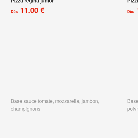
Pizza régina junior
Pizz
11.00 €
Dès
Dès
Base sauce tomate, mozzarella, jambon,
Base
champignons
poivr