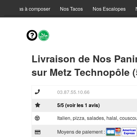
Nos Pizzas à composer
Nos Tacos
Nos Escalopes
Livraison de Nos Pani
sur Metz Technopôle (
03.87.55.10.66
5/5 (voir les 1 avis)
Italien, pizza, salades, halal, couscou
Moyens de paiement :