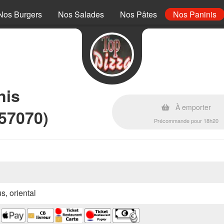
Nos Burgers
Nos Salades
Nos Pâtes
Nos Paninis
nis
À emporter
57070)
Précommande pour 18h20
s, oriental