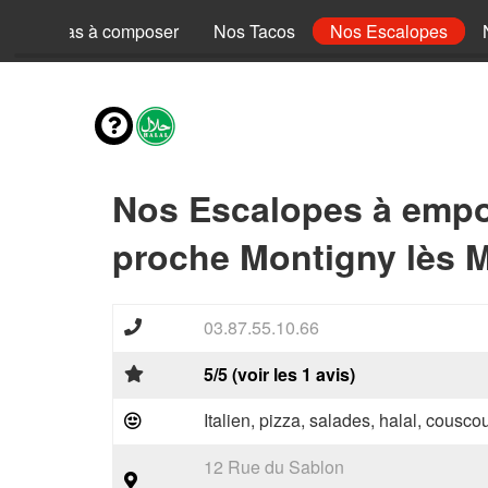
Nos Pizzas à composer
Nos Tacos
Nos Escalopes
Nos Escalopes à empo
proche Montigny lès M
03.87.55.10.66
5/5 (voir les 1 avis)
Italien, pizza, salades, halal, couscou
12 Rue du Sablon