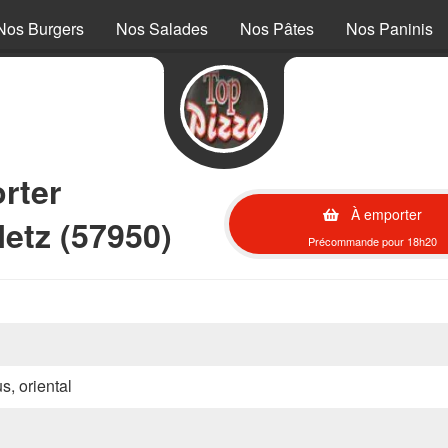
Nos Burgers
Nos Salades
Nos Pâtes
Nos Paninis
rter
À emporter
etz (57950)
Précommande pour 18h20
s, oriental