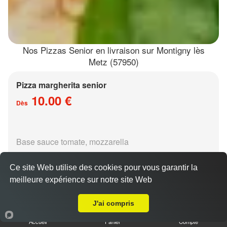
Nos Pizzas Senior en livraison sur Montigny lès
Metz (57950)
Pizza margherita senior
10.00 €
Dès
Base sauce tomate, mozzarella
Ce site Web utilise des cookies pour vous garantir la
meilleure expérience sur notre site Web
Livraison sur Montigny lès Metz
J'ai compris
Pizza régina senior
Accueil
Panier
Compte