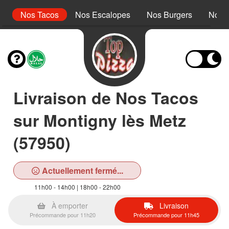
r
Nos Tacos
Nos Escalopes
Nos Burgers
Nos 
Livraison de Nos Tacos
sur Montigny lès Metz
(57950)
Actuellement fermé...
11h00 - 14h00 | 18h00 - 22h00
À emporter
Livraison
Précommande pour 11h20
Précommande pour 11h45