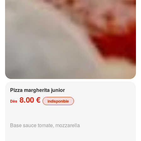
Pizza margherita junior
8.00 €
Dès
indisponible
Base sauce tomate, mozzarella