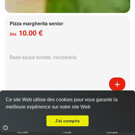
Pizza margherita senior
10.00 €
Dès
Base sauce tomate, mozzarella
Pizza régina senior
Ce site Web utilise des cookies pour vous garantir la
15.00 €
meilleure expérience sur notre site Web
Dès
Livraison sur Montigny lès Metz
J'ai compris
Accueil
Panier
Compte
Base sauce tomate, mozzarella, jambon,