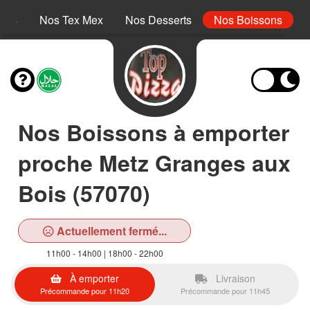
inis
Nos Tex Mex
Nos Desserts
Nos Boissons
Nos Boissons à emporter
proche Metz Granges aux
Bois (57070)
Actuellement fermé...
11h00 - 14h00 | 18h00 - 22h00
À emporter
Livraison
Précommande pour 11h20
Précommande pour 11h45