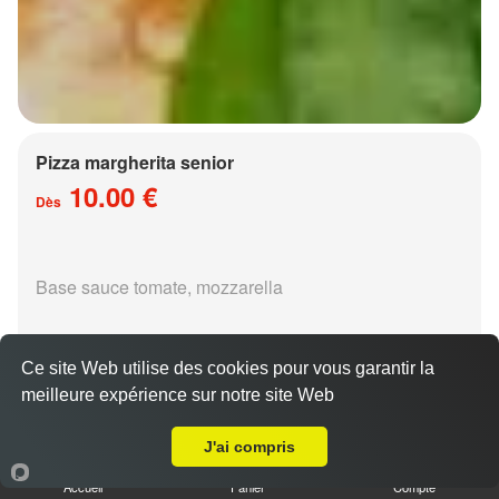
Pizza margherita senior
10.00 €
Dès
Base sauce tomate, mozzarella
Ce site Web utilise des cookies pour vous garantir la
meilleure expérience sur notre site Web
A Emporter sur Metz Granges aux Bois
Pizza régina senior
J'ai compris
15.00 €
Dès
Accueil
Panier
Compte