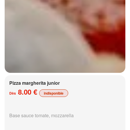
Pizza margherita junior
8.00 €
Dès
indisponible
Base sauce tomate, mozzarella