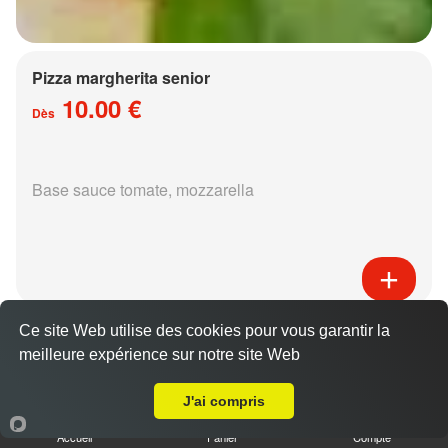
Pizza margherita senior
10.00 €
Dès
Base sauce tomate, mozzarella
Pizza régina senior
Ce site Web utilise des cookies pour vous garantir la
15.00 €
meilleure expérience sur notre site Web
Dès
Livraison sur Metz Granges aux Bois
J'ai compris
Accueil
Panier
Compte
Base sauce tomate, mozzarella, jambon,