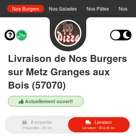
s
Nos Burgers
Nos Salades
Nos Pâtes
Nos Pan
Livraison de Nos Burgers
sur Metz Granges aux
Bois (57070)
Actuellement ouvert!
À emporter
Livraison
Préparation : 20 min
Livraison : 30 à 45 mn