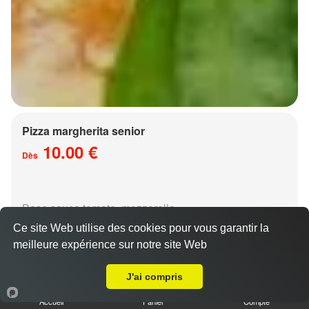
Pizza margherita senior
10.00 €
Dès
Base sauce tomate, mozzarella
Ce site Web utilise des cookies pour vous garantir la
meilleure expérience sur notre site Web
A Emporter sur Metz Granges aux Bois
J'ai compris
Accueil
Panier
Compte
Pizza régina senior