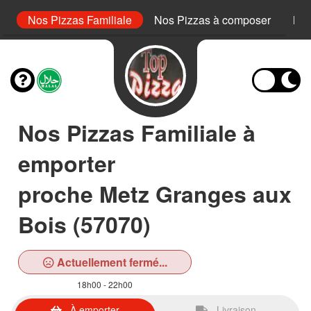
or
Nos Pizzas Familiale
Nos Pizzas à composer
Nos
Nos Pizzas Familiale à
emporter
proche Metz Granges aux
Bois (57070)
Actuellement fermé...
18h00 - 22h00
À emporter
Livraison