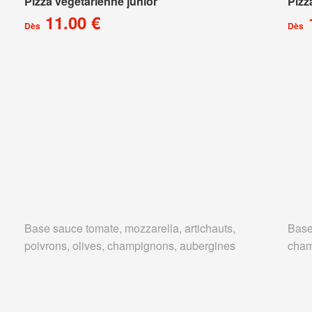
Pizza végétarienne junior
Pizz
11.00 €
Dès
Dès
Base sauce tomate, mozzarella, artichauts,
Base
poivrons, olives, champignons, aubergines
cham