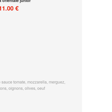
a orientale junior
11.00 €
 sauce tomate, mozzarella, merguez,
ons, oignons, olives, oeuf