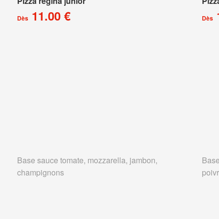
Pizza régina junior
Pizz
11.00 €
Dès
Dès
Base sauce tomate, mozzarella, jambon,
Base
champignons
poivr