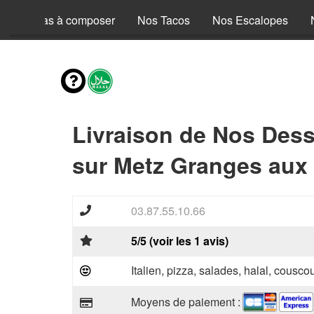
Nos Pizzas à composer
Nos Tacos
Nos Escalopes
Livraison de Nos Dess
sur Metz Granges aux 
03.87.55.10.66
5/5 (voir les 1 avis)
Italien, pizza, salades, halal, couscou
Moyens de paiement :