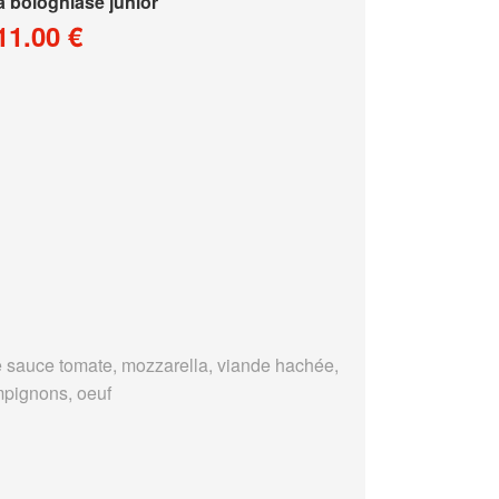
a bologniase junior
11.00 €
 sauce tomate, mozzarella, viande hachée,
pignons, oeuf