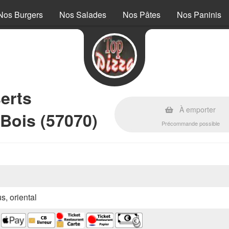
Nos Burgers
Nos Salades
Nos Pâtes
Nos Paninis
erts
À emporter
Bois (57070)
Précommande possible
s, oriental