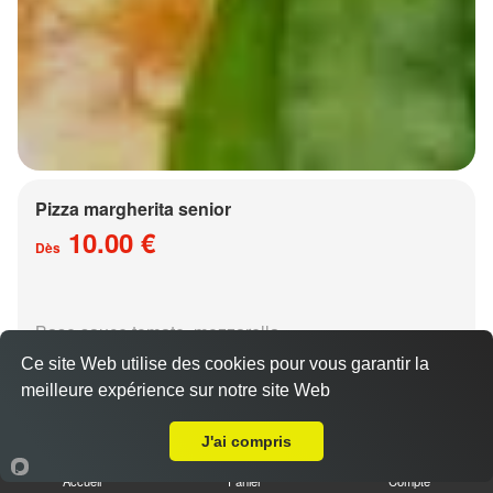
Pizza margherita senior
10.00 €
Dès
Base sauce tomate, mozzarella
Ce site Web utilise des cookies pour vous garantir la
meilleure expérience sur notre site Web
A Emporter sur Metz les Iles
J'ai compris
Accueil
Panier
Compte
Pizza régina senior