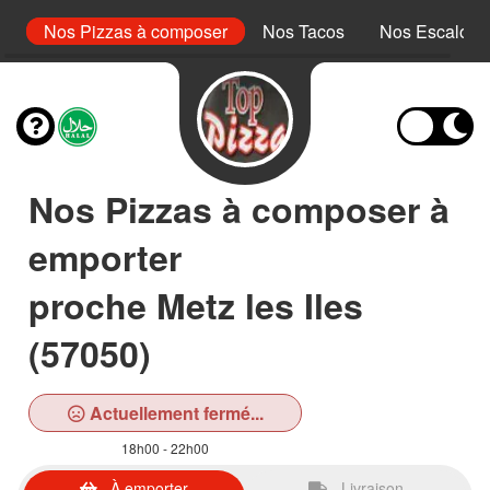
le
Nos Pizzas à composer
Nos Tacos
Nos Escalope
Nos Pizzas à composer à
emporter
proche Metz les Iles
(57050)
Actuellement fermé...
18h00 - 22h00
À emporter
Livraison