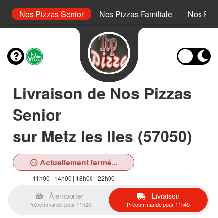
or
Nos Pizzas Senior
Nos Pizzas Familiale
Nos Piz
Livraison de Nos Pizzas
Senior
sur Metz les Iles (57050)
Actuellement fermé...
11h00 - 14h00 | 18h00 - 22h00
À emporter
Livraison
Précommande pour 11h20
Précommande pour 11h45