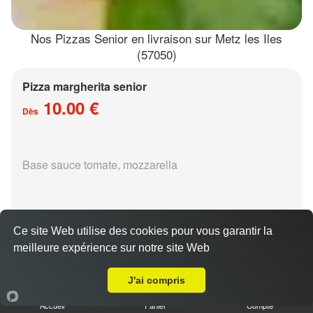
Nos Pizzas Senior en livraison sur Metz les Iles
(57050)
Pizza margherita senior
10.00 €
Dès
Base sauce tomate, mozzarella
Ce site Web utilise des cookies pour vous garantir la
meilleure expérience sur notre site Web
Livraison sur Metz les Iles
Pizza régina senior
15.00 €
J'ai compris
Dès
Accueil
Panier
Compte