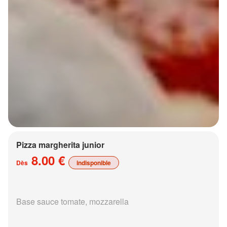
Pizza margherita junior
8.00 €
Dès
indisponible
Base sauce tomate, mozzarella