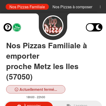
or
Nos Pizzas Familiale
Nos Pizzas à composer
Nos
Nos Pizzas Familiale à
emporter
proche Metz les Iles
(57050)
Actuellement fermé...
18h00 - 22h00
À emporter
Livraison