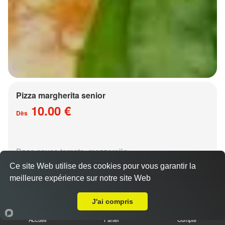
Pizza margherita senior
10.00 €
Dès
Base sauce tomate, mozzarella
Ce site Web utilise des cookies pour vous garantir la
meilleure expérience sur notre site Web
A Emporter sur Metz les Iles
J'ai compris
Accueil
Panier
Compte
Pizza régina senior