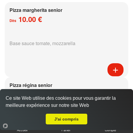
Pizza margherita senior
10.00 €
Dès
Base sauce tomate, mozzarella
Pizza régina senior
15.00 €
Dès
Ce site Web utilise des cookies pour vous garantir la
meilleure expérience sur notre site Web
Livraison sur Metz les Iles
Base sauce tomate, mozzarella, jambon,
J'ai compris
champignons
Accueil
Panier
Compte