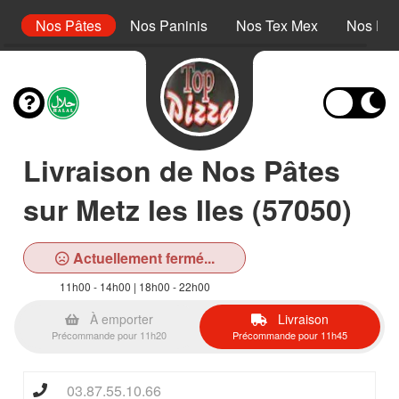
s
Nos Pâtes
Nos Paninis
Nos Tex Mex
Nos Des
Livraison de Nos Pâtes
sur Metz les Iles (57050)
Actuellement fermé...
11h00 - 14h00 | 18h00 - 22h00
À emporter
Livraison
Précommande pour 11h20
Précommande pour 11h45
03.87.55.10.66