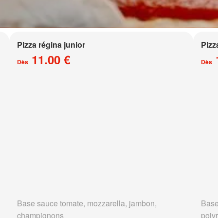
Pizza régina junior
Pizz
11.00 €
Dès
Dès
Base sauce tomate, mozzarella, jambon,
Base
champignons
poivr