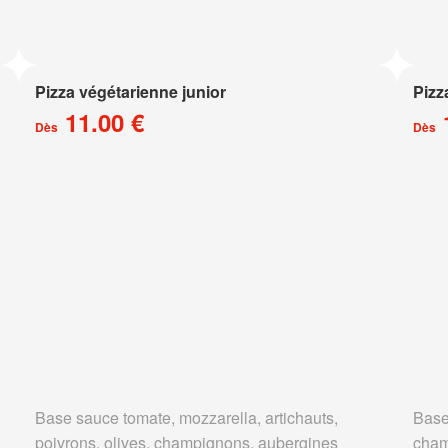
Pizza végétarienne junior
Pizz
11.00 €
Dès
Dès
Base sauce tomate, mozzarella, artichauts,
Base
poivrons, olives, champignons, aubergines
cham