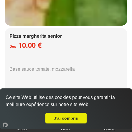
Pizza margherita senior
10.00 €
Dès
Base sauce tomate, mozzarella
Ce site Web utilise des cookies pour vous garantir la
meilleure expérience sur notre site Web
Livraison sur Metz Vallières les Bordes
Pizza régina senior
15.00 €
J'ai compris
Dès
Accueil
Panier
Compte