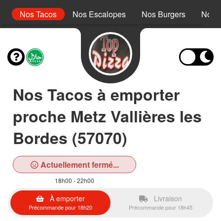
r
Nos Tacos
Nos Escalopes
Nos Burgers
Nos 
Nos Tacos à emporter
proche Metz Vallières les
Bordes (57070)
Actuellement fermé...
18h00 - 22h00
À emporter
Livraison
Précommande pour 18h20
Précommande pour 18h45