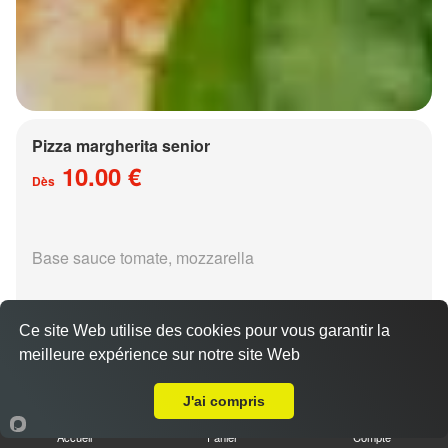
Pizza margherita senior
10.00 €
Dès
Base sauce tomate, mozzarella
Ce site Web utilise des cookies pour vous garantir la
meilleure expérience sur notre site Web
A Emporter sur Metz Vallières les Bordes
Pizza régina senior
J'ai compris
15.00 €
Dès
Accueil
Panier
Compte