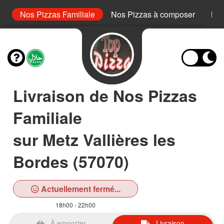
or
Nos Pizzas Familiale
Nos Pizzas à composer
Nos
Livraison de Nos Pizzas
Familiale
sur Metz Vallières les
Bordes (57070)
Actuellement fermé...
18h00 - 22h00
À emporter
Livraison