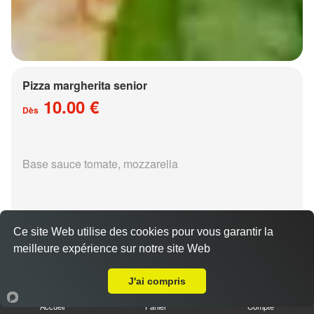
Pizza margherita senior
10.00 €
Dès
Base sauce tomate, mozzarella
Ce site Web utilise des cookies pour vous garantir la
meilleure expérience sur notre site Web
Livraison sur Metz Vallières les Bordes
Pizza régina senior
15.00 €
J'ai compris
Dès
Accueil
Panier
Compte