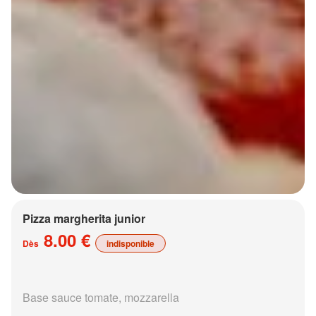
Pizza margherita junior
8.00 €
Dès
indisponible
Base sauce tomate, mozzarella