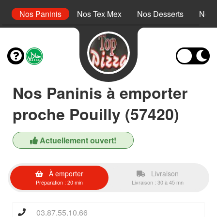
s
Nos Paninis
Nos Tex Mex
Nos Desserts
Nos 
Nos Paninis à emporter
proche Pouilly (57420)
Actuellement ouvert!
À emporter
Livraison
Préparation : 20 min
Livraison : 30 à 45 mn
03.87.55.10.66