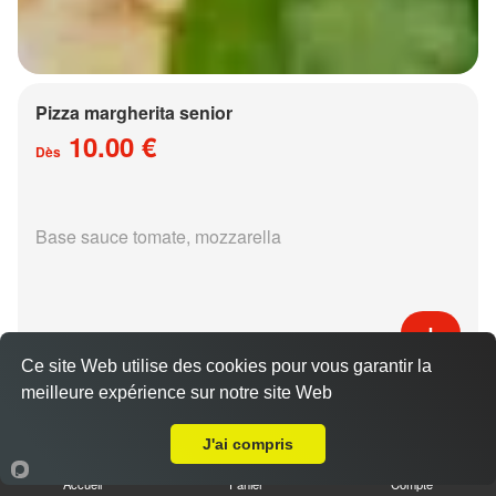
Pizza margherita senior
10.00 €
Dès
Base sauce tomate, mozzarella
Ce site Web utilise des cookies pour vous garantir la
Pizza régina senior
meilleure expérience sur notre site Web
A Emporter sur Pouilly
15.00 €
Dès
J'ai compris
Accueil
Panier
Compte