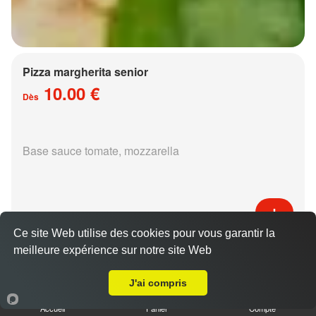
Pizza margherita senior
10.00 €
Dès
Base sauce tomate, mozzarella
Ce site Web utilise des cookies pour vous garantir la
Pizza régina senior
meilleure expérience sur notre site Web
A Emporter sur Pouilly
15.00 €
Dès
J'ai compris
Accueil
Panier
Compte