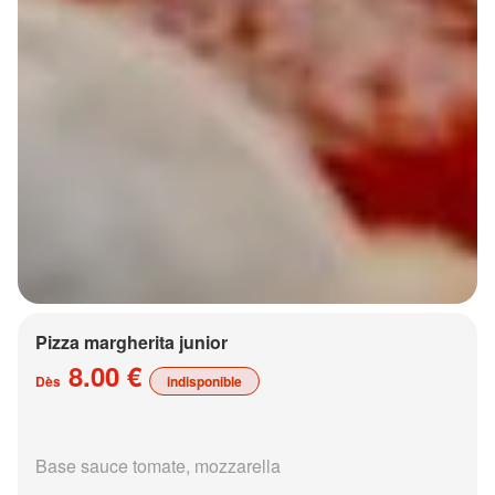
Pizza margherita junior
8.00 €
Dès
indisponible
Base sauce tomate, mozzarella