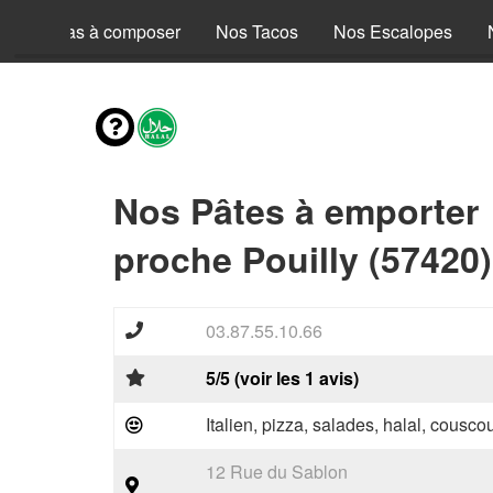
Nos Pizzas à composer
Nos Tacos
Nos Escalopes
Nos Pâtes à emporter
proche Pouilly (57420)
03.87.55.10.66
5/5 (voir les 1 avis)
Italien, pizza, salades, halal, couscou
12 Rue du Sablon