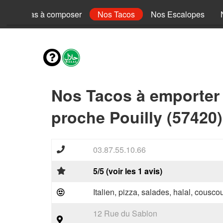
Nos Pizzas à composer
Nos Tacos
Nos Escalopes
Nos Tacos à emporter
proche Pouilly (57420)
03.87.55.10.66
5/5 (voir les 1 avis)
Italien, pizza, salades, halal, couscou
12 Rue du Sablon