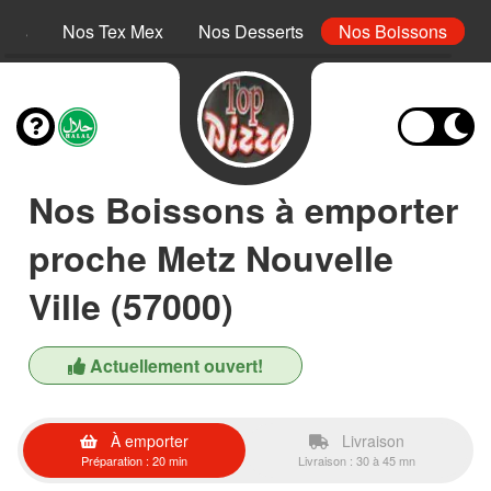
inis
Nos Tex Mex
Nos Desserts
Nos Boissons
Nos Boissons à emporter
proche Metz Nouvelle
Ville (57000)
Actuellement ouvert!
À emporter
Livraison
Préparation : 20 min
Livraison : 30 à 45 mn