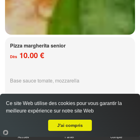
Pizza margherita senior
10.00 €
Dès
Base sauce tomate, mozzarella
Ce site Web utilise des cookies pour vous garantir la
meilleure expérience sur notre site Web
A Emporter sur Metz Nouvelle Ville
Pizza régina senior
J'ai compris
15.00 €
Dès
Accueil
Panier
Compte