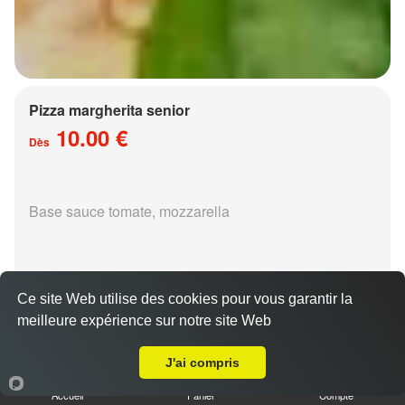
Pizza margherita senior
10.00 €
Dès
Base sauce tomate, mozzarella
Ce site Web utilise des cookies pour vous garantir la
meilleure expérience sur notre site Web
Livraison sur Metz Nouvelle Ville
Pizza régina senior
15.00 €
J'ai compris
Dès
Accueil
Panier
Compte