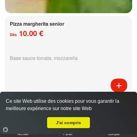
Pizza margherita senior
10.00 €
Dès
Base sauce tomate, mozzarella
Pizza régina senior
Ce site Web utilise des cookies pour vous garantir la
15.00 €
meilleure expérience sur notre site Web
Dès
Livraison sur Metz Nouvelle Ville
J'ai compris
Accueil
Panier
Compte
Base sauce tomate, mozzarella, jambon,