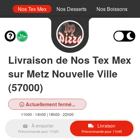
inis
Nos Tex Mex
Nos Desserts
Nos Boissons
Livraison de Nos Tex Mex
sur Metz Nouvelle Ville
(57000)
Actuellement fermé...
11h00 - 14h00 | 18h00 - 22h00
À emporter
Livraison
Précommande pour 11h20
Précommande pour 11h45