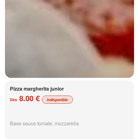
Pizza margherita junior
8.00 €
Dès
indisponible
Base sauce tomate, mozzarella